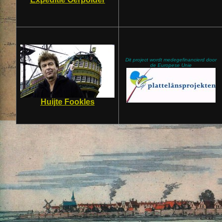
Dit project wordt medegefinancierd door
de Europese Unie
Huijte Fookles