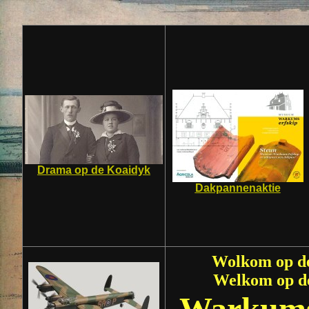
Drama op de Koaidyk
Dakpannenaktie
Wolkom op de
Welkom op de
Warkums