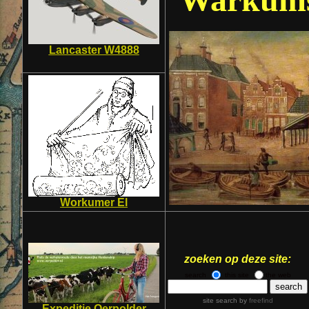
Lancaster W4888
Workumer El
zoeken op deze site:
search
this site
the web
site search
by
freefind
Expeditie Oerpolder